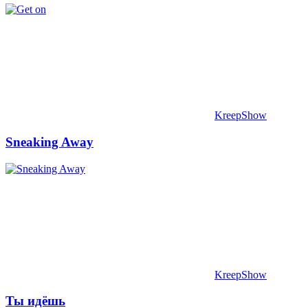
KreepShow
Sneaking Away
KreepShow
Ты идёшь