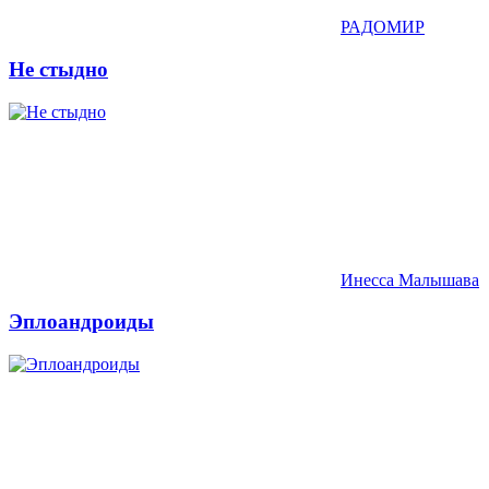
РАДОМИР
Не стыдно
Инесса Малышава
Эплоандроиды