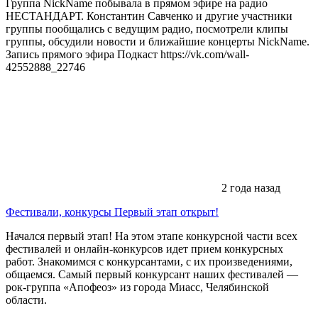
Группа NickName побывала в прямом эфире на радио
НЕСТАНДАРТ. Константин Савченко и другие участники
группы пообщались с ведущим радио, посмотрели клипы
группы, обсудили новости и ближайшие концерты NickName.
Запись прямого эфира Подкаст https://vk.com/wall-
42552888_22746
2 года назад
Фестивали, конкурсы
Первый этап открыт!
Начался первый этап! На этом этапе конкурсной части всех
фестивалей и онлайн-конкурсов идет прием конкурсных
работ. Знакомимся с конкурсантами, с их произведениями,
общаемся. Самый первый конкурсант наших фестивалей —
рок-группа «Апофеоз» из города Миасс, Челябинской
области.