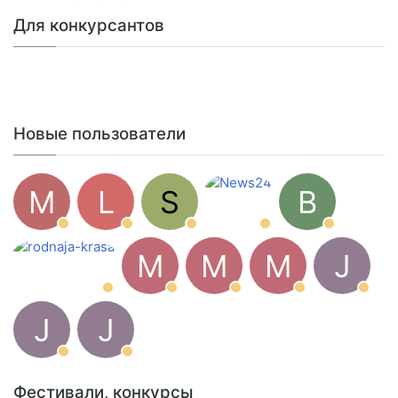
Для конкурсантов
Новые пользователи
M
L
S
B
M
M
M
J
J
J
Фестивали, конкурсы