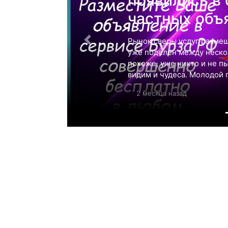
частных объ
Рынок сверы услуг размещ
уже поделен между нескол
похоже, уже никто и не п
видим и чудеса. Молодой 
2 месяца назад