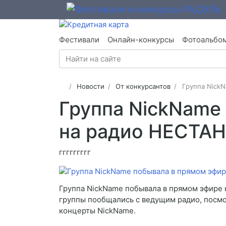
Фестивали
Онлайн-конкурсы
Фотоальбо
Новости
От конкурсантов
Группа Nick
Группа NickName
на радио НЕСТА
ггггггггг
Группа NickName побывала в прямом эфире 
группы пообщались с ведущим радио, посмо
концерты NickName.