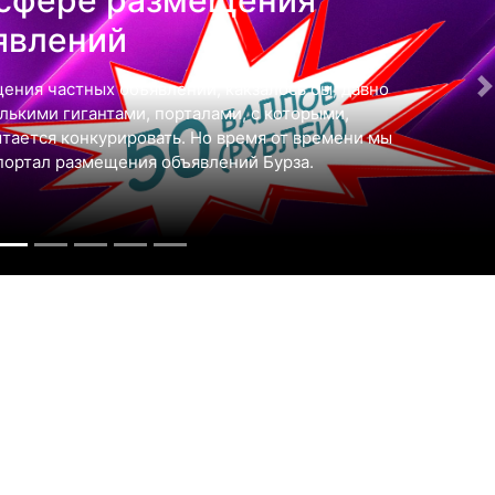
явлений
ения частных объявлений, какзалось бы, давно
ькими гигантами, порталами, с которыми,
ытается конкурировать. Но время от времени мы
портал размещения объявлений Бурза.