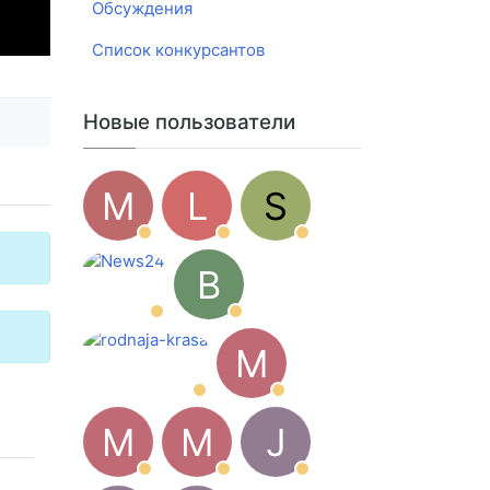
Обсуждения
Список конкурсантов
Новые пользователи
M
L
S
B
M
M
M
J