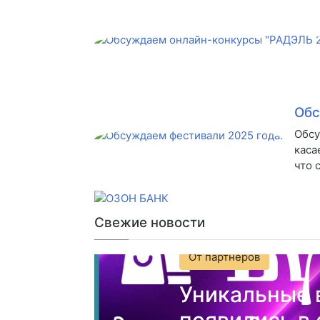
Обс
Обсу
каса
что 
Свежие новости
От партнеров
Уникальные 
появились в