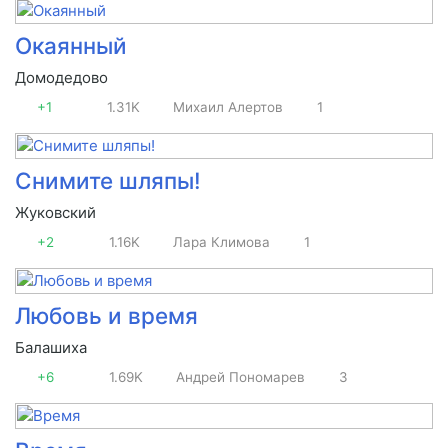
Окаянный
Домодедово
+1
1.31K
Михаил Алертов
1
Снимите шляпы!
Жуковский
+2
1.16K
Лара Климова
1
Любовь и время
Балашиха
+6
1.69K
Андрей Пономарев
3