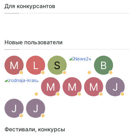
Для конкурсантов
Новые пользователи
M
L
S
B
M
M
M
J
J
J
Фестивали, конкурсы