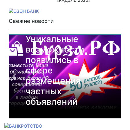
«РАДЭЛЬ 2025»
Свежие новости
От партнеров
Уникальные
возможности
появились в
сфере
размещения
частных
объявлений