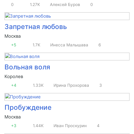
0
1.27K
Алексей Буров
0
Запретная любовь
Москва
+5
1.7K
Инесса Малышава
6
Вольная воля
Королев
+4
1.33K
Ирина Прохорова
3
Пробуждение
Москва
+3
1.44K
Иван Проскурин
4