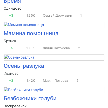
Время
Одинцово
+3
1.35K
Сергей Державин
1
Мамина помощница
Брянск
+5
1.73K
Лилия Пахомова
2
Осень-разлука
Иваново
+3
1.42K
Мария Петрова
2
Безбожники голуби
Воскресенск