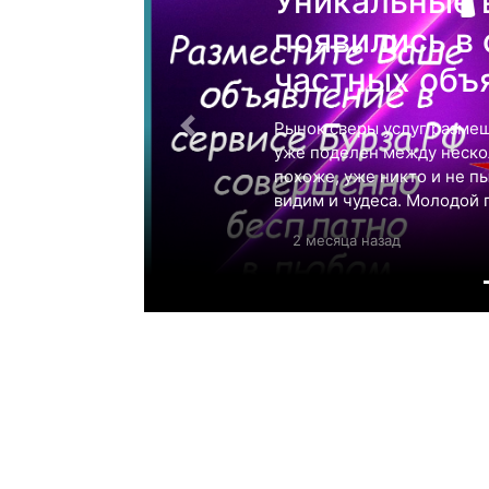
Уникальные 
появились в
частных объ
Рынок сверы услуг размещ
уже поделен между нескол
похоже, уже никто и не п
видим и чудеса. Молодой 
2 месяца назад