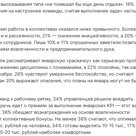
 высказывания типа «не помешал бы еще день отдыха». 16%
ия на настроение команды, считая выполнение задач част
мп работы в коллективах оказался ниже привычного. Более
и и рассеянности, 21% — снижение инициативности, а 20%
 сотрудников. Лишь 10% и 11% опрошенных заметили позит
нием вовлеченности и предпринимательского духа.
ели рассматривают январскую «раскачку» как серьезную про
нижению дисциплины с пониманием, а 22% спокойны, так ка
екабре. 26% чувствуют умеренное беспокойство, но считают
ак 20% выражают опасения, что планы на январь могут не б
манд к рабочему ритму, 34% управленцев решили внедрить
речь идет о премиях за выполнение январских KPI — этот в
 36% обещают вознаграждения на основе вовлеченности
т коллективные бонусы. Не менее 36% считают, что оптима
с. рублей на человека, 34% готовы выделить 10-15 тыс., 17%
 15-20 тыс. рублей наиболее комфортным.