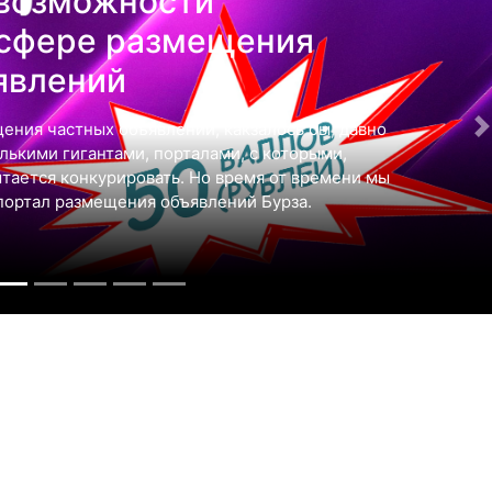
возможности
 сфере размещения
явлений
ения частных объявлений, какзалось бы, давно
ькими гигантами, порталами, с которыми,
ытается конкурировать. Но время от времени мы
портал размещения объявлений Бурза.