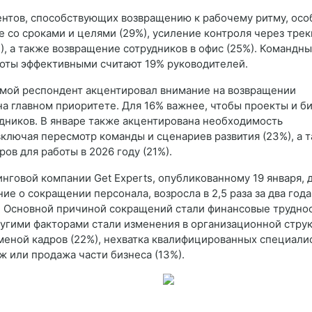
нтов, способствующих возвращению к рабочему ритму, осо
 со сроками и целями (29%), усиление контроля через трек
), а также возвращение сотрудников в офис (25%). Командн
боты эффективными считают 19% руководителей.
ьмой респондент акцентировал внимание на возвращении
на главном приоритете. Для 16% важнее, чтобы проекты и би
дников. В январе также акцентирована необходимость
включая пересмотр команды и сценариев развития (23%), а 
в для работы в 2026 году (21%).
нговой компании Get Experts, опубликованному 19 января, 
е о сокращении персонала, возросла в 2,5 раза за два года
м. Основной причиной сокращений стали финансовые труднос
угими факторами стали изменения в организационной стру
аменой кадров (22%), нехватка квалифицированных специали
ж или продажа части бизнеса (13%).