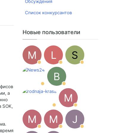
Обсуждения
Список конкурсантов
Новые пользователи
M
L
S
B
офисов
ми, а
M
енно
в SOK,
M
M
J
ма.
 время