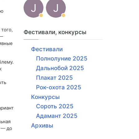
J
J
ью
 того,
Фестивали, конкурсы
 —
ивные
Фестивали
Полнолуние 2025
блему.
Дальнобой 2025
к
Плакат 2025
ыть
Рок-охота 2025
Конкурсы
Сороть 2025
ариант
Адамант 2025
льная
Архивы
 — до