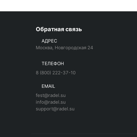
Обратная связь
АДРЕС
Москва, Новгородская 24
ТЕЛЕФОН
8 (800) 222-37-10
EMAIL
fest@radel.su
info@radel.su
support@radel.su