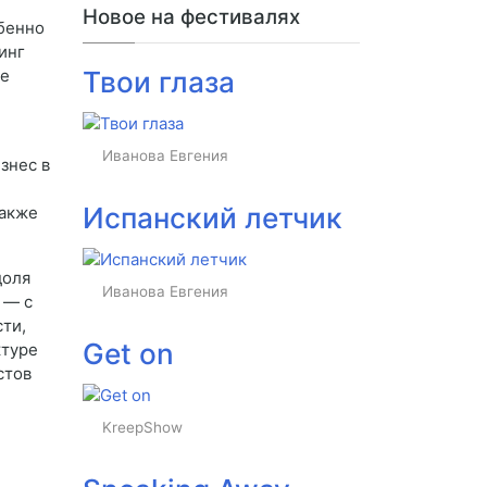
Новое на фестивалях
бенно
инг
ые
Твои глаза
Иванова Евгения
знес в
Испанский летчик
также
доля
Иванова Евгения
 — с
ти,
Get on
ктуре
стов
KreepShow