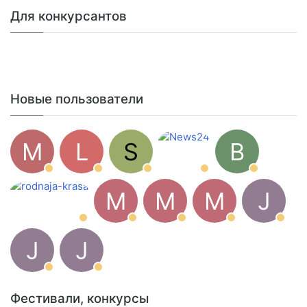
Для конкурсантов
Новые пользователи
M
L
S
B
M
M
M
J
J
J
Фестивали, конкурсы