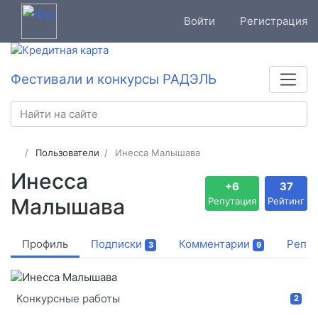
Войти
Регистрация
Фестивали и конкурсы РАДЭЛЬ
Пользователи
Инесса Малышава
Инесса
+6
37
Малышава
Репутация
Рейтинг
Профиль
Подписки
Комментарии
Репут
3
9
Конкурсные работы
2