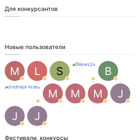
Для конкурсантов
Новые пользователи
M
L
S
B
M
M
M
J
J
J
Фестивали, конкурсы