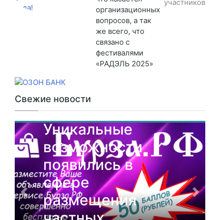
участников
организационных
вопросов, а так
же всего, что
связано с
фестивалями
«РАДЭЛЬ 2025»
Свежие новости
От партнеров
Уникальные
возможности
появились в
сфере
размещения
частных