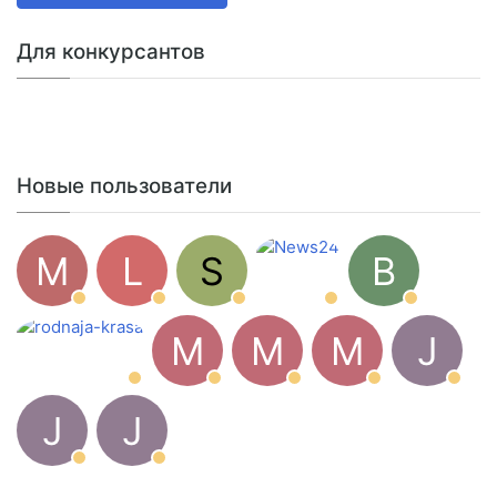
Для конкурсантов
Новые пользователи
M
L
S
B
M
M
M
J
J
J