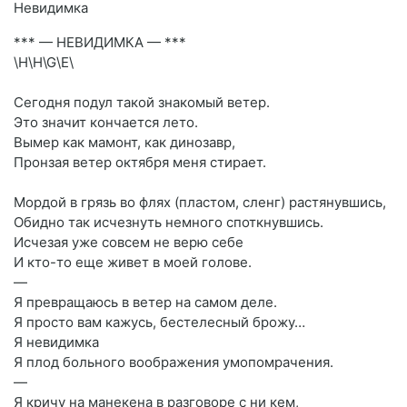
Невидимка
*** — НЕВИДИМКА — ***
\H\H\G\E\
Сегодня подул такой знакомый ветер.
Это значит кончается лето.
Вымер как мамонт, как динозавр,
Пронзая ветер октября меня стирает.
Мордой в грязь во флях (пластом, сленг) растянувшись,
Обидно так исчезнуть немного споткнувшись.
Исчезая уже совсем не верю себе
И кто-то еще живет в моей голове.
—
Я превращаюсь в ветер на самом деле.
Я просто вам кажусь, бестелесный брожу…
Я невидимка
Я плод больного воображения умопомрачения.
—
Я кричу на манекена в разговоре с ни кем,