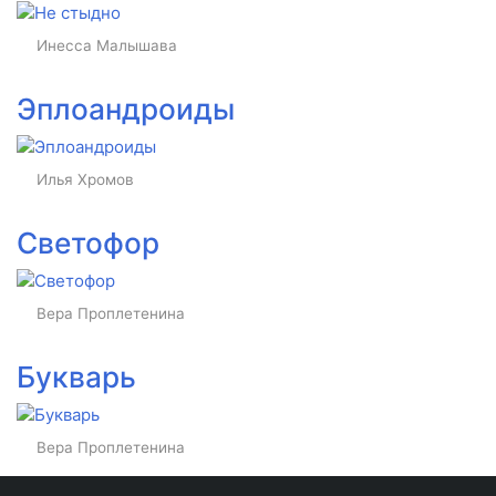
Инесса Малышава
Эплоандроиды
Илья Хромов
Светофор
Вера Проплетенина
Букварь
Вера Проплетенина