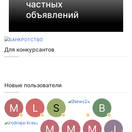
частных
объявлений
Для конкурсантов
Новые пользователи
M
L
S
B
M
M
M
J