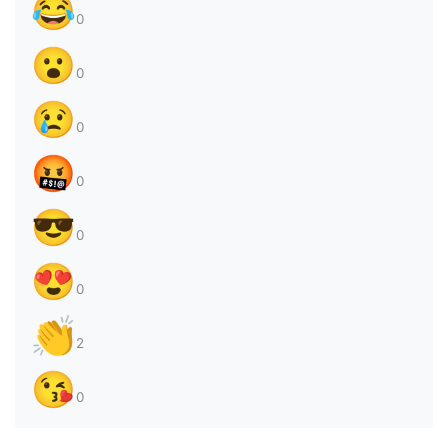
😂
0
😮
0
😢
0
🤬
0
😎
0
😍
0
👏
2
😘
0