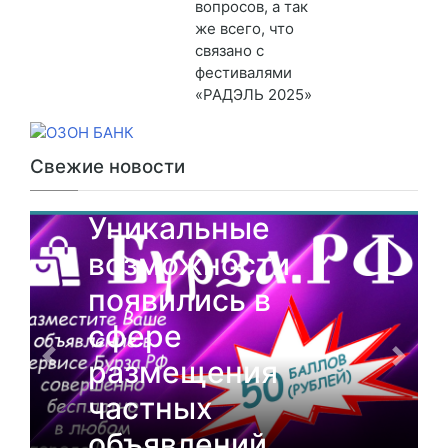
вопросов, а так
же всего, что
связано с
фестивалями
«РАДЭЛЬ 2025»
Свежие новости
От партнеров
Уникальные
возможности
появились в
сфере
размещения
частных
объявлений