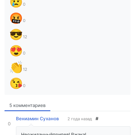
😢
0
🤬
0
😎
12
😍
0
👏
12
😘
0
5 комментариев
Вениамин Суханов
#
2 года назад
0
Неожиданныйприпев! Ржака!