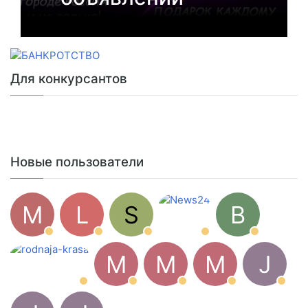
Для конкурсантов
Новые пользователи
M
L
S
B
M
M
M
J