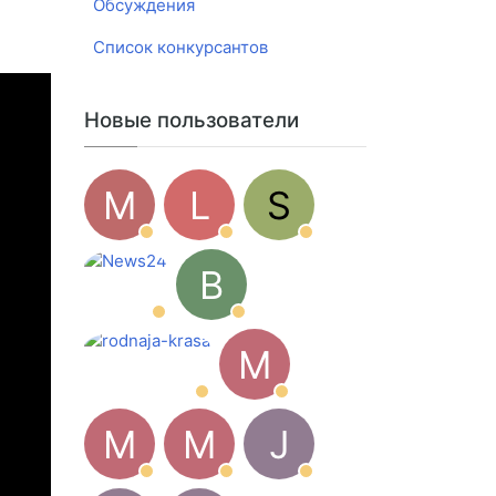
Обсуждения
Список конкурсантов
Новые пользователи
M
L
S
B
M
M
M
J