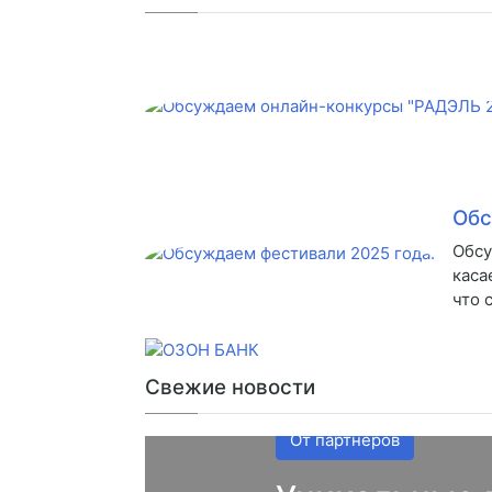
Обс
Обсу
каса
что 
Свежие новости
От партнеров