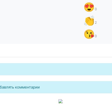
😍
0
👏
2
😘
0
бавлять комментарии