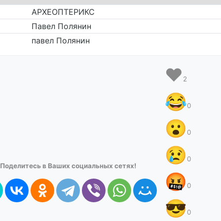
АРХЕОПТЕРИКС
Павел Полянин
павел Полянин
❤️
2
😂
0
😮
0
😢
0
Поделитесь в Ваших социальных сетях!
🤬
0
😎
0