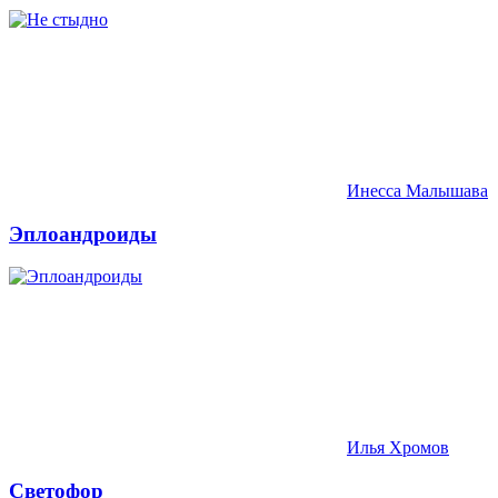
Инесса Малышава
Эплоандроиды
Илья Хромов
Светофор