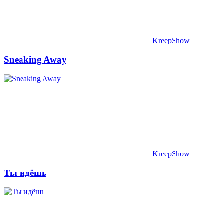
KreepShow
Sneaking Away
KreepShow
Ты идёшь