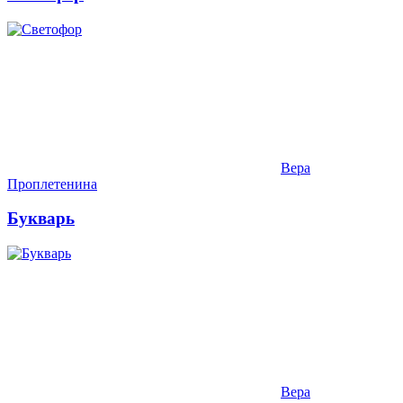
Вера
Проплетенина
Букварь
Вера