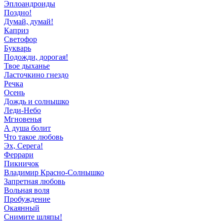
Эплоандроиды
Поздно!
Думай, думай!
Каприз
Светофор
Букварь
Подожди, дорогая!
Твое дыханье
Ласточкино гнездо
Речка
Осень
Дождь и солнышко
Леди-Небо
Мгновенья
А душа болит
Что такое любовь
Эх, Серега!
Феррари
Пикничок
Владимир Красно-Солнышко
Запретная любовь
Вольная воля
Пробуждение
Окаянный
Снимите шляпы!