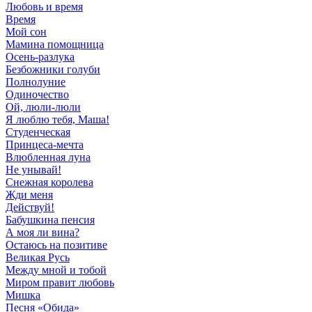
Любовь и время
Время
Мой сон
Мамина помощница
Осень-разлука
Безбожники голуби
Полнолуние
Одиночество
Ой, люли-люли
Я люблю тебя, Маша!
Студенческая
Принцеса-мечта
Влюбленная луна
Не унывай!
Снежная королева
Жди меня
Действуй!
Бабушкина пенсия
А моя ли вина?
Остаюсь на позитиве
Великая Русь
Между мной и тобой
Миром правит любовь
Мишка
Песня «Обида»