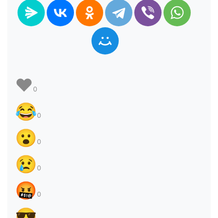
❤️
0
😂
0
😮
0
😢
0
🤬
0
😎